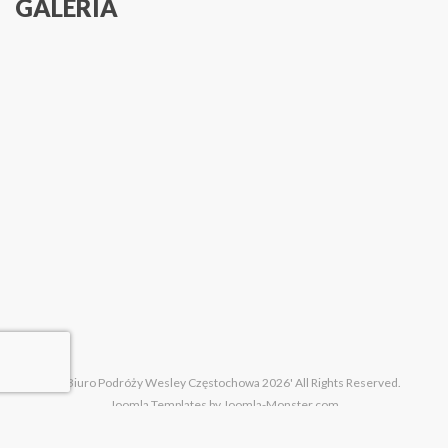
GALERIA
TRANSPORT NA KONCERTY SANAH
PODLASIE NA BOGATO 5-DNI
SKALNE MIAST
ŚLADAMI KULTOWYCH POLSKICH KOMEDII
OPERA ŚLĄSKA: "CARMEN"
BOLESŁAWIEC 
©® Biuro Podróży Wesley Częstochowa 2026' All Rights Reserved.
Joomla Templates
by Joomla-Monster.com