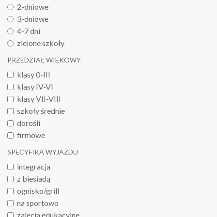
2-dniowe
3-dniowe
4-7 dni
zielone szkoły
PRZEDZIAŁ WIEKOWY
klasy 0-III
klasy IV-VI
klasy VII-VIII
szkoły średnie
dorośli
firmowe
SPECYFIKA WYJAZDU
integracja
z biesiadą
ognisko/grill
na sportowo
zajęcia edukacyjne