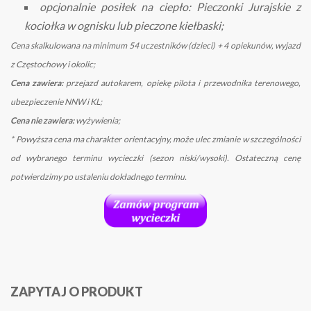
opcjonalnie posiłek na ciepło: Pieczonki Jurajskie z
kociołka w ognisku lub pieczone kiełbaski;
Cena skalkulowana na minimum 54 uczestników (dzieci) + 4 opiekunów, wyjazd
z Częstochowy i okolic;
Cena zawiera:
przejazd autokarem, opiekę pilota i przewodnika terenowego,
ubezpieczenie NNW i KL;
Cena nie zawiera:
wyżywienia;
* Powyższa cena ma charakter orientacyjny, może ulec zmianie w szczególności
od wybranego terminu wycieczki (sezon niski/wysoki). Ostateczną cenę
potwierdzimy po ustaleniu dokładnego terminu.
ZAPYTAJ O PRODUKT