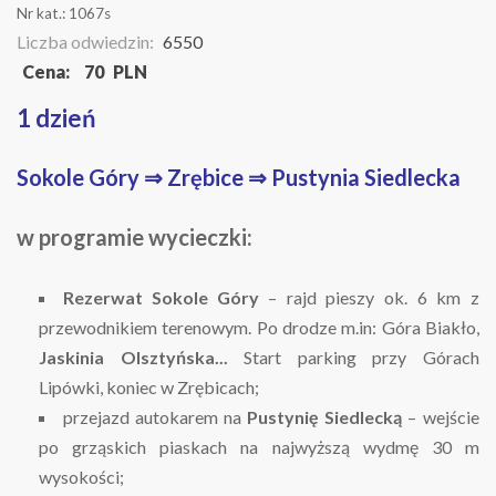
Nr kat.:
1067s
Liczba odwiedzin:
6550
Cena:
70
PLN
1 dzień
Sokole Góry ⇒ Zrębice ⇒ Pustynia Siedlecka
w programie wycieczki:
Rezerwat Sokole Góry
– rajd pieszy ok. 6 km z
przewodnikiem terenowym. Po drodze m.in: Góra Biakło,
Jaskinia Olsztyńska...
Start parking przy Górach
Lipówki, koniec w Zrębicach;
przejazd autokarem na
Pustynię Siedlecką
– wejście
po grząskich piaskach na najwyższą wydmę 30 m
wysokości;