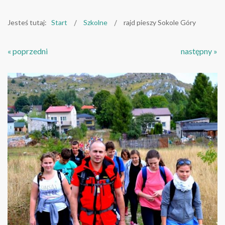
Jesteś tutaj:
Start
Szkolne
rajd pieszy Sokole Góry
« poprzedni
następny »