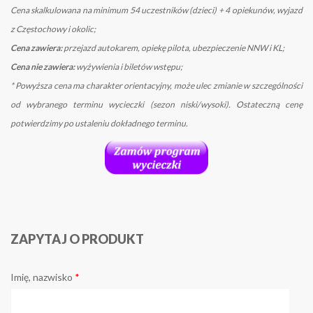
Cena skalkulowana na minimum 54 uczestników (dzieci) + 4 opiekunów, wyjazd
z Częstochowy i okolic;
Cena zawiera:
przejazd autokarem, opiekę pilota, ubezpieczenie NNW i KL;
Cena nie zawiera:
wyżywienia i biletów
wstępu;
*
Powyższa cena ma charakter orientacyjny, może ulec zmianie w szczególności
od wybranego terminu wycieczki (sezon niski/wysoki). Ostateczną cenę
potwierdzimy po ustaleniu dokładnego terminu.
ZAPYTAJ O PRODUKT
Imię, nazwisko
*