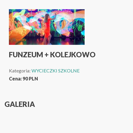
FUNZEUM + KOLEJKOWO
Kategoria:
WYCIECZKI SZKOLNE
Cena:
90
PLN
GALERIA
ANDRZEJKI NA PROMIE DO SZWECJI 3-DNI
OPERA ŚLĄSKA: "CARMEN"
CHORWACJA 7-