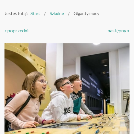
Jesteś tutaj:
Start
Szkolne
Giganty mocy
« poprzedni
następny »