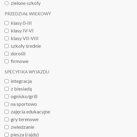
zielone szkoły
PRZEDZIAŁ WIEKOWY
klasy 0-III
klasy IV-VI
klasy VII-VIII
szkoły średnie
dorośli
firmowe
SPECYFIKA WYJAZDU
integracja
z biesiadą
ognisko/grill
na sportowo
zajęcia edukacyjne
gry terenowe
zwiedzanie
piesza (rajdy)